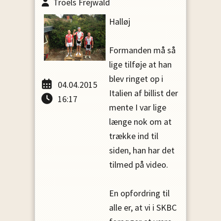
Troels Frejwald
Halløj
Formanden må så
lige tilføje at han
blev ringet op i
04.04.2015
Italien af billist der
16:17
mente I var lige
længe nok om at
trække ind til
siden, han har det
tilmed på video.
En opfordring til
alle er, at vi i SKBC