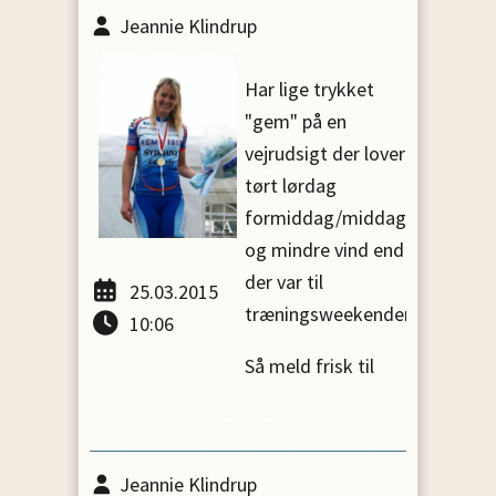
Jeannie Klindrup
Har lige trykket
"gem" på en
vejrudsigt der lover
tørt lørdag
formiddag/middag
og mindre vind end
der var til
25.03.2015
træningsweekenden....
10:06
Så meld frisk til
Jeannie Klindrup