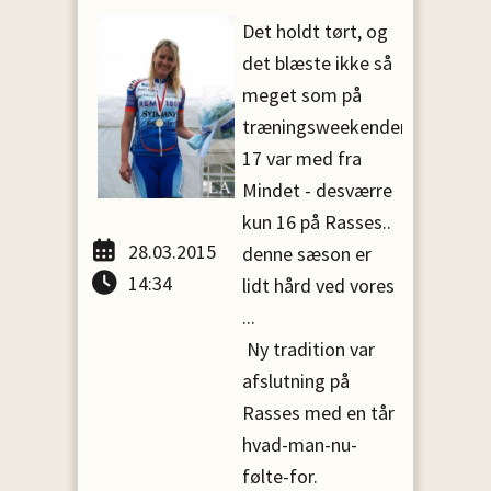
Det holdt tørt, og
det blæste ikke så
meget som på
træningsweekenden...
17 var med fra
Mindet - desværre
kun 16 på Rasses..
28.03.2015
denne sæson er
14:34
lidt hård ved vores
...
Ny tradition var
afslutning på
Rasses med en tår
hvad-man-nu-
følte-for.